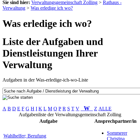
Sie sind hier:
Verwaltungsgemeinschaft Zolling
>
Rathaus -
Verwaltung
>
Was erledige ich wo?
Was erledige ich wo?
Liste der Aufgaben und
Dienstleistungen Ihrer
Verwaltung
Aufgaben in der Was-erledige-ich-wo-Liste
W
A
B
D
E
F
G
H
I
K
L
M
O
P
R
S
T
V
Z
ALLE
Aufgabenliste der Verwaltungsgemeinschaft Zolling
Aufgabe
Ansprechpartner/in
Sommerer
Wahlhelfer; Berufung
Christina