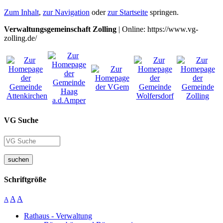
Zum Inhalt
,
zur Navigation
oder
zur Startseite
springen.
Verwaltungsgemeinschaft Zolling
| Online: https://www.vg-
zolling.de/
VG Suche
suchen
Schriftgröße
A
A
A
Rathaus - Verwaltung