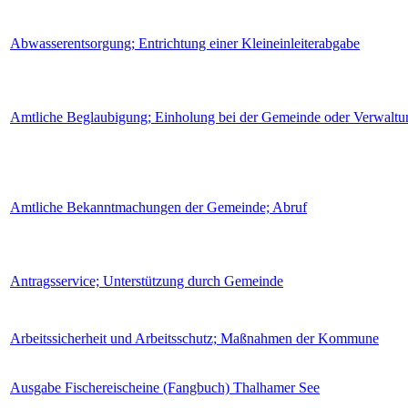
Abwasserentsorgung; Entrichtung einer Kleineinleiterabgabe
Amtliche Beglaubigung; Einholung bei der Gemeinde oder Verwaltu
Amtliche Bekanntmachungen der Gemeinde; Abruf
Antragsservice; Unterstützung durch Gemeinde
Arbeitssicherheit und Arbeitsschutz; Maßnahmen der Kommune
Ausgabe Fischereischeine (Fangbuch) Thalhamer See