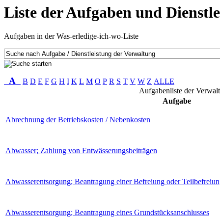
Liste der Aufgaben und Dienstl
Aufgaben in der Was-erledige-ich-wo-Liste
A
B
D
E
F
G
H
I
K
L
M
O
P
R
S
T
V
W
Z
ALLE
Aufgabenliste der Verwal
Aufgabe
Abrechnung der Betriebskosten / Nebenkosten
Abwasser; Zahlung von Entwässerungsbeiträgen
Abwasserentsorgung; Beantragung einer Befreiung oder Teilbefrei
Abwasserentsorgung; Beantragung eines Grundstücksanschlusses