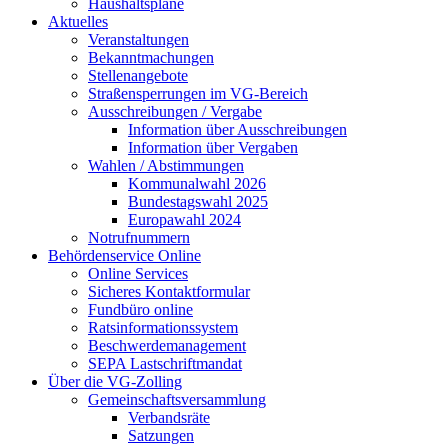
Haushaltspläne
Aktuelles
Veranstaltungen
Bekanntmachungen
Stellenangebote
Straßensperrungen im VG-Bereich
Ausschreibungen / Vergabe
Information über Ausschreibungen
Information über Vergaben
Wahlen / Abstimmungen
Kommunalwahl 2026
Bundestagswahl 2025
Europawahl 2024
Notrufnummern
Behördenservice Online
Online Services
Sicheres Kontaktformular
Fundbüro online
Ratsinformationssystem
Beschwerdemanagement
SEPA Lastschriftmandat
Über die VG-Zolling
Gemeinschaftsversammlung
Verbandsräte
Satzungen