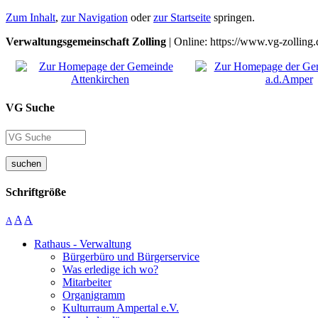
Zum Inhalt
,
zur Navigation
oder
zur Startseite
springen.
Verwaltungsgemeinschaft Zolling
| Online: https://www.vg-zolling.
VG Suche
suchen
Schriftgröße
A
A
A
Rathaus - Verwaltung
Bürgerbüro und Bürgerservice
Was erledige ich wo?
Mitarbeiter
Organigramm
Kulturraum Ampertal e.V.