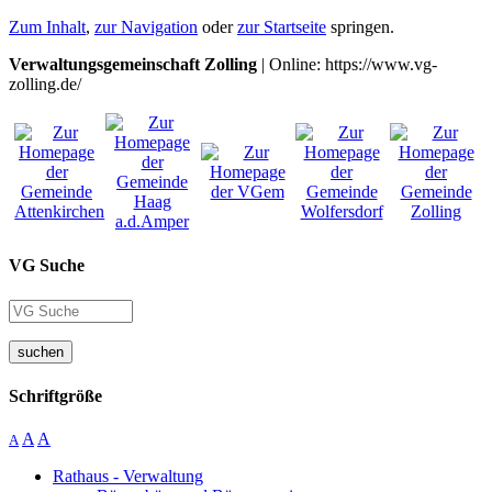
Zum Inhalt
,
zur Navigation
oder
zur Startseite
springen.
Verwaltungsgemeinschaft Zolling
| Online: https://www.vg-
zolling.de/
VG Suche
suchen
Schriftgröße
A
A
A
Rathaus - Verwaltung