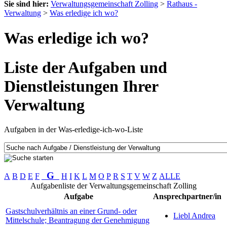
Sie sind hier:
Verwaltungsgemeinschaft Zolling
>
Rathaus -
Verwaltung
>
Was erledige ich wo?
Was erledige ich wo?
Liste der Aufgaben und
Dienstleistungen Ihrer
Verwaltung
Aufgaben in der Was-erledige-ich-wo-Liste
G
A
B
D
E
F
H
I
K
L
M
O
P
R
S
T
V
W
Z
ALLE
Aufgabenliste der Verwaltungsgemeinschaft Zolling
Aufgabe
Ansprechpartner/in
Gastschulverhältnis an einer Grund- oder
Liebl Andrea
Mittelschule; Beantragung der Genehmigung