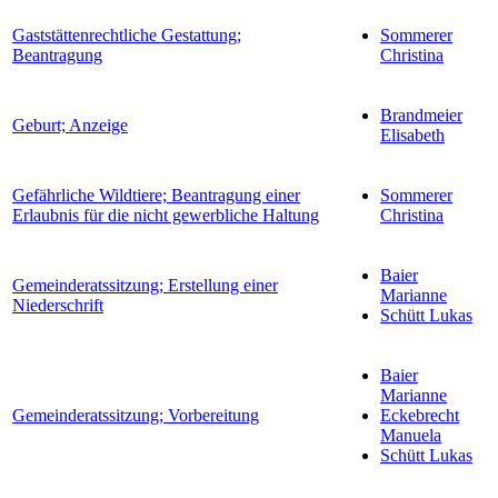
Gaststättenrechtliche Gestattung;
Sommerer
Beantragung
Christina
Brandmeier
Geburt; Anzeige
Elisabeth
Gefährliche Wildtiere; Beantragung einer
Sommerer
Erlaubnis für die nicht gewerbliche Haltung
Christina
Baier
Gemeinderatssitzung; Erstellung einer
Marianne
Niederschrift
Schütt Lukas
Baier
Marianne
Gemeinderatssitzung; Vorbereitung
Eckebrecht
Manuela
Schütt Lukas