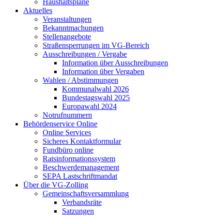
Haushaltspläne
Aktuelles
Veranstaltungen
Bekanntmachungen
Stellenangebote
Straßensperrungen im VG-Bereich
Ausschreibungen / Vergabe
Information über Ausschreibungen
Information über Vergaben
Wahlen / Abstimmungen
Kommunalwahl 2026
Bundestagswahl 2025
Europawahl 2024
Notrufnummern
Behördenservice Online
Online Services
Sicheres Kontaktformular
Fundbüro online
Ratsinformationssystem
Beschwerdemanagement
SEPA Lastschriftmandat
Über die VG-Zolling
Gemeinschaftsversammlung
Verbandsräte
Satzungen