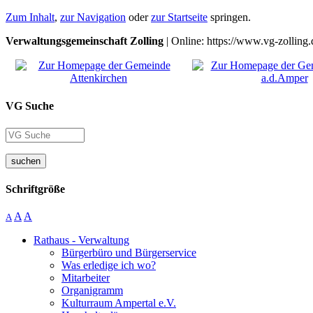
Zum Inhalt
,
zur Navigation
oder
zur Startseite
springen.
Verwaltungsgemeinschaft Zolling
| Online: https://www.vg-zolling.
VG Suche
suchen
Schriftgröße
A
A
A
Rathaus - Verwaltung
Bürgerbüro und Bürgerservice
Was erledige ich wo?
Mitarbeiter
Organigramm
Kulturraum Ampertal e.V.