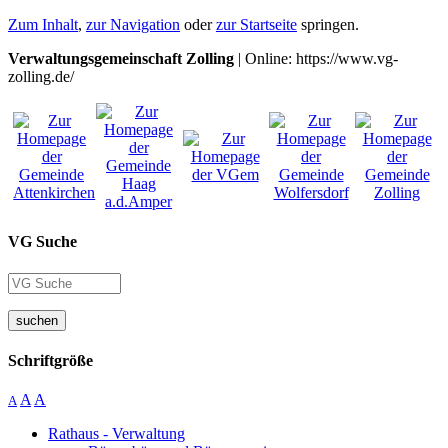
Zum Inhalt
,
zur Navigation
oder
zur Startseite
springen.
Verwaltungsgemeinschaft Zolling
| Online: https://www.vg-
zolling.de/
VG Suche
suchen
Schriftgröße
A
A
A
Rathaus - Verwaltung