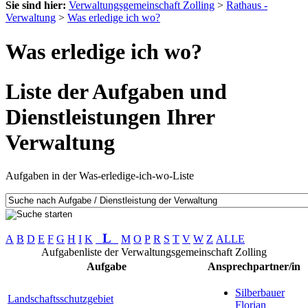
Sie sind hier:
Verwaltungsgemeinschaft Zolling
>
Rathaus -
Verwaltung
>
Was erledige ich wo?
Was erledige ich wo?
Liste der Aufgaben und
Dienstleistungen Ihrer
Verwaltung
Aufgaben in der Was-erledige-ich-wo-Liste
L
A
B
D
E
F
G
H
I
K
M
O
P
R
S
T
V
W
Z
ALLE
Aufgabenliste der Verwaltungsgemeinschaft Zolling
Aufgabe
Ansprechpartner/in
Silberbauer
Landschaftsschutzgebiet
Florian