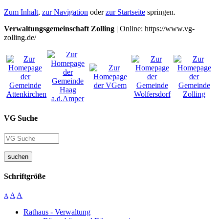
Zum Inhalt
,
zur Navigation
oder
zur Startseite
springen.
Verwaltungsgemeinschaft Zolling
| Online: https://www.vg-
zolling.de/
VG Suche
suchen
Schriftgröße
A
A
A
Rathaus - Verwaltung