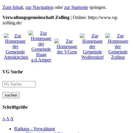
Zum Inhalt
,
zur Navigation
oder
zur Startseite
springen.
Verwaltungsgemeinschaft Zolling
| Online: https://www.vg-
zolling.de/
VG Suche
suchen
Schriftgröße
A
A
A
Rathaus - Verwaltung