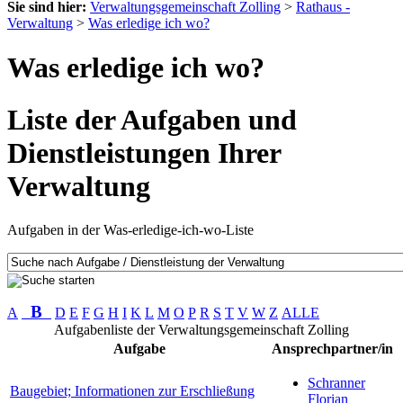
Sie sind hier:
Verwaltungsgemeinschaft Zolling
>
Rathaus -
Verwaltung
>
Was erledige ich wo?
Was erledige ich wo?
Liste der Aufgaben und
Dienstleistungen Ihrer
Verwaltung
Aufgaben in der Was-erledige-ich-wo-Liste
B
A
D
E
F
G
H
I
K
L
M
O
P
R
S
T
V
W
Z
ALLE
Aufgabenliste der Verwaltungsgemeinschaft Zolling
Aufgabe
Ansprechpartner/in
Schranner
Baugebiet; Informationen zur Erschließung
Florian