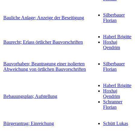
Silberbauer
Bauliche Anlage; Anzeige der Beseitigung
Florian
Haberl Brigitte
Baurecht; Erlass örtlicher Bauvorschriften
Hoxhaj
Qendrim
Bauvorhaben; Beantragung einer isolierten
Silberbauer
Abweichung von örtlichen Bauvorschriften
Florian
Haberl Brigitte
Hoxhaj
Bebauungsplan; Aufstellung
Qendrim
Schranner
Florian
Bürgerantrag; Einreichung
Schütt Lukas