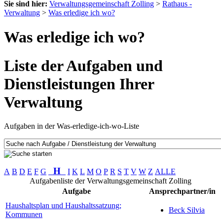
Sie sind hier:
Verwaltungsgemeinschaft Zolling
>
Rathaus -
Verwaltung
>
Was erledige ich wo?
Was erledige ich wo?
Liste der Aufgaben und
Dienstleistungen Ihrer
Verwaltung
Aufgaben in der Was-erledige-ich-wo-Liste
H
A
B
D
E
F
G
I
K
L
M
O
P
R
S
T
V
W
Z
ALLE
Aufgabenliste der Verwaltungsgemeinschaft Zolling
Aufgabe
Ansprechpartner/in
Haushaltsplan und Haushaltssatzung;
Beck Silvia
Kommunen