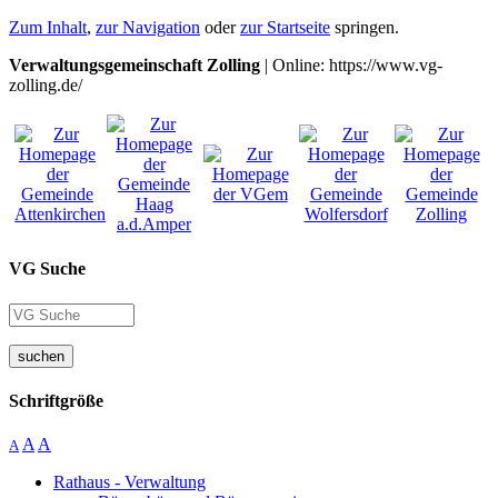
Zum Inhalt
,
zur Navigation
oder
zur Startseite
springen.
Verwaltungsgemeinschaft Zolling
| Online: https://www.vg-
zolling.de/
VG Suche
suchen
Schriftgröße
A
A
A
Rathaus - Verwaltung