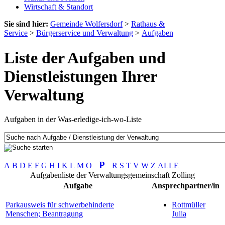
Wirtschaft & Standort
Sie sind hier:
Gemeinde Wolfersdorf
>
Rathaus &
Service
>
Bürgerservice und Verwaltung
>
Aufgaben
Liste der Aufgaben und
Dienstleistungen Ihrer
Verwaltung
Aufgaben in der Was-erledige-ich-wo-Liste
P
A
B
D
E
F
G
H
I
K
L
M
O
R
S
T
V
W
Z
ALLE
Aufgabenliste der Verwaltungsgemeinschaft Zolling
Aufgabe
Ansprechpartner/in
Parkausweis für schwerbehinderte
Rottmüller
Menschen; Beantragung
Julia