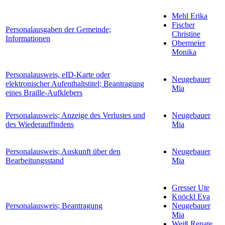
Mehl Erika
Fischer
Personalausgaben der Gemeinde;
Christine
Informationen
Obermeier
Monika
Personalausweis, eID-Karte oder
Neugebauer
elektronischer Aufenthaltstitel; Beantragung
Mia
eines Braille-Aufklebers
Personalausweis; Anzeige des Verlustes und
Neugebauer
des Wiederauffindens
Mia
Personalausweis; Auskunft über den
Neugebauer
Bearbeitungsstand
Mia
Gresser Ute
Knöckl Eva
Personalausweis; Beantragung
Neugebauer
Mia
Weiß Renate