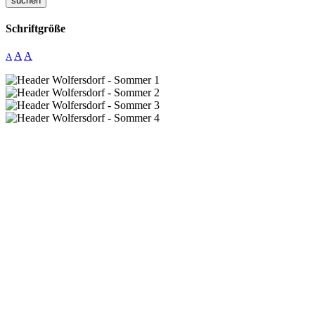
suchen
Schriftgröße
A
A
A