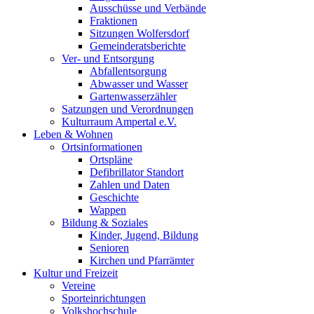
Ausschüsse und Verbände
Fraktionen
Sitzungen Wolfersdorf
Gemeinderatsberichte
Ver- und Entsorgung
Abfallentsorgung
Abwasser und Wasser
Gartenwasserzähler
Satzungen und Verordnungen
Kulturraum Ampertal e.V.
Leben & Wohnen
Ortsinformationen
Ortspläne
Defibrillator Standort
Zahlen und Daten
Geschichte
Wappen
Bildung & Soziales
Kinder, Jugend, Bildung
Senioren
Kirchen und Pfarrämter
Kultur und Freizeit
Vereine
Sporteinrichtungen
Volkshochschule