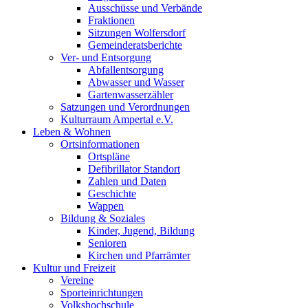
Ausschüsse und Verbände
Fraktionen
Sitzungen Wolfersdorf
Gemeinderatsberichte
Ver- und Entsorgung
Abfallentsorgung
Abwasser und Wasser
Gartenwasserzähler
Satzungen und Verordnungen
Kulturraum Ampertal e.V.
Leben & Wohnen
Ortsinformationen
Ortspläne
Defibrillator Standort
Zahlen und Daten
Geschichte
Wappen
Bildung & Soziales
Kinder, Jugend, Bildung
Senioren
Kirchen und Pfarrämter
Kultur und Freizeit
Vereine
Sporteinrichtungen
Volkshochschule