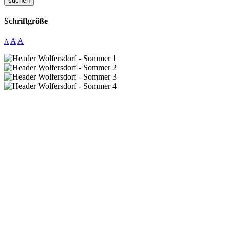
suchen
Schriftgröße
A
A
A