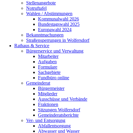
Stellenangebote
Notruftafel
Wahlen / Abstimmungen
Kommunalwahl 2026
Bundestagswahl 2025
Europawahl 2024
Bekanntmachungen
Straßensperrungen in Wolfersdorf
Rathaus & Service
Bürgerservice und Verwaltung
Mitarbeiter
Aufgaben
Formulare
Sachgebiete
Fundbüro online
Gemeinderat
Bürgermeister
Mitglieder
Ausschüsse und Verbände
Fraktionen
Sitzungen Wolfersdorf
Gemeinderatsberichte
Ver- und Entsorgung
Abfallentsorgung
Abwasser und Wasser