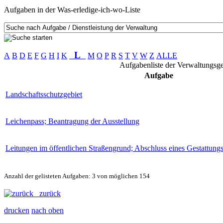
Aufgaben in der Was-erledige-ich-wo-Liste
L
A
B
D
E
F
G
H
I
K
M
O
P
R
S
T
V
W
Z
ALLE
Aufgabenliste der Verwaltungsge
Aufgabe
Landschaftsschutzgebiet
Leichenpass; Beantragung der Ausstellung
Leitungen im öffentlichen Straßengrund; Abschluss eines Gestattung
Anzahl der gelisteten Aufgaben: 3 von möglichen 154
zurück
drucken
nach oben