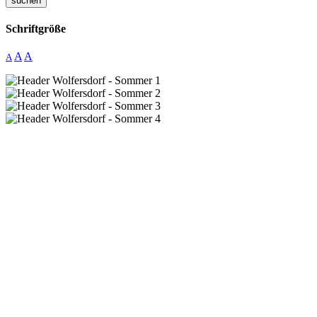
suchen
Schriftgröße
A
A
A