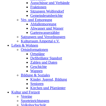
Ausschüsse und Verbände
Fraktionen
Sitzungen Wolfersdorf
Gemeinderatsberichte
Ver- und Entsorgung
Abfallentsorgung
Abwasser und Wasser
Gartenwasserzähler
Satzungen und Verordnungen
Kulturraum Ampertal e.V.
Leben & Wohnen
Ortsinformationen
Ortspläne
Defibrillator Standort
Zahlen und Daten
Geschichte
Wappen
Bildung & Soziales
Kinder, Jugend, Bildung
Senioren
Kirchen und Pfarrämter
Kultur und Freizeit
Vereine
Sporteinrichtungen
Volkshochschule