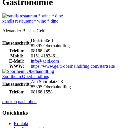
Gastronomie
xandls restaurant * wine * dine
Alexander Blasius Geltl
Dorfstraße 1
Hausanschrift:
85395 Oberhaindfing
Telefon:
08168 249
Mobil:
0151 41824611
E-Mail:
info@geltl.com
WWW:
https://www.geltl-oberhaindlfing.com/startseite
Sportheim Oberhaindlfing
Am Sportplatz 28
Hausanschrift:
85395 Oberhaindlfing
Telefon:
08168 1558
drucken
nach oben
Quicklinks
Kontakt