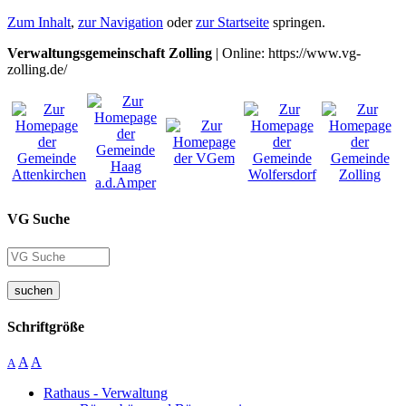
Zum Inhalt
,
zur Navigation
oder
zur Startseite
springen.
Verwaltungsgemeinschaft Zolling
| Online: https://www.vg-
zolling.de/
VG Suche
suchen
Schriftgröße
A
A
A
Rathaus - Verwaltung