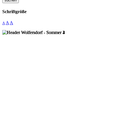
suchen
Schriftgröße
A
A
A