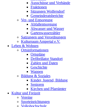
Ausschüsse und Verbände
Fraktionen
Sitzungen Wolfersdorf
Gemeinderatsberichte
Ver- und Entsorgung
Abfallentsorgung
Abwasser und Wasser
Gartenwasserzähler
Satzungen und Verordnungen
Kulturraum Ampertal e.V.
Leben & Wohnen
Ortsinformationen
Ortspläne
Defibrillator Standort
Zahlen und Daten
Geschichte
Wappen
Bildung & Soziales
Kinder, Jugend, Bildung
Senioren
Kirchen und Pfarrämter
Kultur und Freizeit
Vereine
Sporteinrichtungen
Volkshochschule