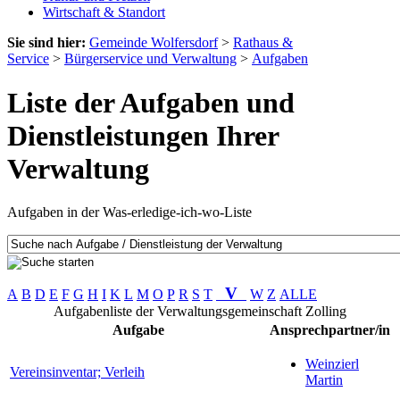
Wirtschaft & Standort
Sie sind hier:
Gemeinde Wolfersdorf
>
Rathaus &
Service
>
Bürgerservice und Verwaltung
>
Aufgaben
Liste der Aufgaben und
Dienstleistungen Ihrer
Verwaltung
Aufgaben in der Was-erledige-ich-wo-Liste
V
A
B
D
E
F
G
H
I
K
L
M
O
P
R
S
T
W
Z
ALLE
Aufgabenliste der Verwaltungsgemeinschaft Zolling
Aufgabe
Ansprechpartner/in
Weinzierl
Vereinsinventar; Verleih
Martin