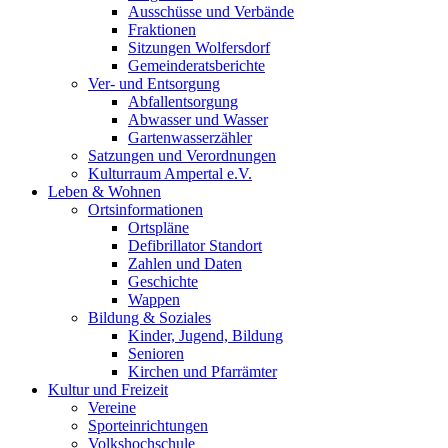
Ausschüsse und Verbände
Fraktionen
Sitzungen Wolfersdorf
Gemeinderatsberichte
Ver- und Entsorgung
Abfallentsorgung
Abwasser und Wasser
Gartenwasserzähler
Satzungen und Verordnungen
Kulturraum Ampertal e.V.
Leben & Wohnen
Ortsinformationen
Ortspläne
Defibrillator Standort
Zahlen und Daten
Geschichte
Wappen
Bildung & Soziales
Kinder, Jugend, Bildung
Senioren
Kirchen und Pfarrämter
Kultur und Freizeit
Vereine
Sporteinrichtungen
Volkshochschule