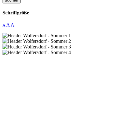
suchen
Schriftgröße
A
A
A