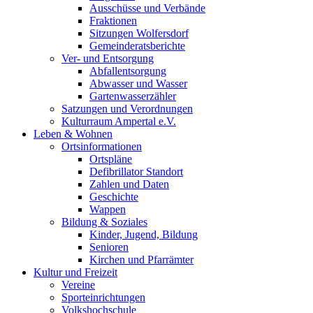
Ausschüsse und Verbände
Fraktionen
Sitzungen Wolfersdorf
Gemeinderatsberichte
Ver- und Entsorgung
Abfallentsorgung
Abwasser und Wasser
Gartenwasserzähler
Satzungen und Verordnungen
Kulturraum Ampertal e.V.
Leben & Wohnen
Ortsinformationen
Ortspläne
Defibrillator Standort
Zahlen und Daten
Geschichte
Wappen
Bildung & Soziales
Kinder, Jugend, Bildung
Senioren
Kirchen und Pfarrämter
Kultur und Freizeit
Vereine
Sporteinrichtungen
Volkshochschule