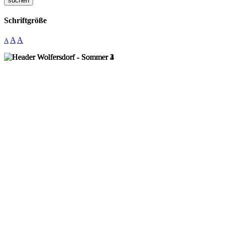
suchen
Schriftgröße
A
A
A