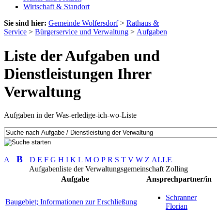
Wirtschaft & Standort
Sie sind hier:
Gemeinde Wolfersdorf
>
Rathaus &
Service
>
Bürgerservice und Verwaltung
>
Aufgaben
Liste der Aufgaben und
Dienstleistungen Ihrer
Verwaltung
Aufgaben in der Was-erledige-ich-wo-Liste
B
A
D
E
F
G
H
I
K
L
M
O
P
R
S
T
V
W
Z
ALLE
Aufgabenliste der Verwaltungsgemeinschaft Zolling
Aufgabe
Ansprechpartner/in
Schranner
Baugebiet; Informationen zur Erschließung
Florian