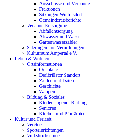
Ausschüsse und Verbände
Fraktionen
Sitzungen Wolfersdorf
Gemeinderatsberichte
Ver- und Entsorgung
Abfallentsorgung
Abwasser und Wasser
Gartenwasserzähler
Satzungen und Verordnungen
Kulturraum Ampertal e.V.
Leben & Wohnen
Ortsinformationen
Ortspläne
Defibrillator Standort
Zahlen und Daten
Geschichte
Wappen
Bildung & Soziales
Kinder, Jugend, Bildung
Senioren
Kirchen und Pfarrämter
Kultur und Freizeit
Vereine
Sporteinrichtungen
Volkshochschule