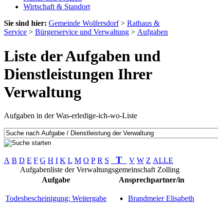
Wirtschaft & Standort
Sie sind hier:
Gemeinde Wolfersdorf
>
Rathaus &
Service
>
Bürgerservice und Verwaltung
>
Aufgaben
Liste der Aufgaben und
Dienstleistungen Ihrer
Verwaltung
Aufgaben in der Was-erledige-ich-wo-Liste
T
A
B
D
E
F
G
H
I
K
L
M
O
P
R
S
V
W
Z
ALLE
Aufgabenliste der Verwaltungsgemeinschaft Zolling
Aufgabe
Ansprechpartner/in
Todesbescheinigung; Weitergabe
Brandmeier Elisabeth