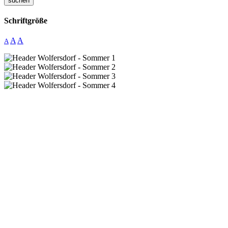
suchen
Schriftgröße
A
A
A