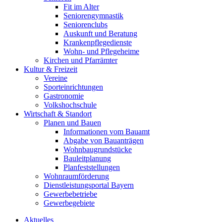
Fit im Alter
Seniorengymnastik
Seniorenclubs
Auskunft und Beratung
Krankenpflegedienste
Wohn- und Pflegeheime
Kirchen und Pfarrämter
Kultur & Freizeit
Vereine
Sporteinrichtungen
Gastronomie
Volkshochschule
Wirtschaft & Standort
Planen und Bauen
Informationen vom Bauamt
Abgabe von Bauanträgen
Wohnbaugrundstücke
Bauleitplanung
Planfeststellungen
Wohnraumförderung
Dienstleistungsportal Bayern
Gewerbebetriebe
Gewerbegebiete
Aktuelles