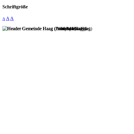
Schriftgröße
A
A
A