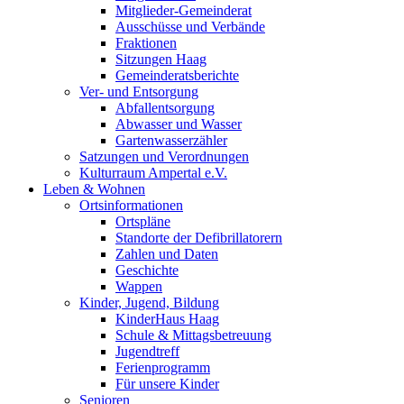
Mitglieder-Gemeinderat
Ausschüsse und Verbände
Fraktionen
Sitzungen Haag
Gemeinderatsberichte
Ver- und Entsorgung
Abfallentsorgung
Abwasser und Wasser
Gartenwasserzähler
Satzungen und Verordnungen
Kulturraum Ampertal e.V.
Leben & Wohnen
Ortsinformationen
Ortspläne
Standorte der Defibrillatorern
Zahlen und Daten
Geschichte
Wappen
Kinder, Jugend, Bildung
KinderHaus Haag
Schule & Mittagsbetreuung
Jugendtreff
Ferienprogramm
Für unsere Kinder
Senioren