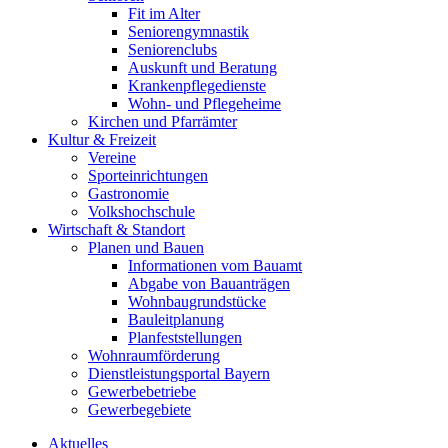
Fit im Alter
Seniorengymnastik
Seniorenclubs
Auskunft und Beratung
Krankenpflegedienste
Wohn- und Pflegeheime
Kirchen und Pfarrämter
Kultur & Freizeit
Vereine
Sporteinrichtungen
Gastronomie
Volkshochschule
Wirtschaft & Standort
Planen und Bauen
Informationen vom Bauamt
Abgabe von Bauanträgen
Wohnbaugrundstücke
Bauleitplanung
Planfeststellungen
Wohnraumförderung
Dienstleistungsportal Bayern
Gewerbebetriebe
Gewerbegebiete
Aktuelles