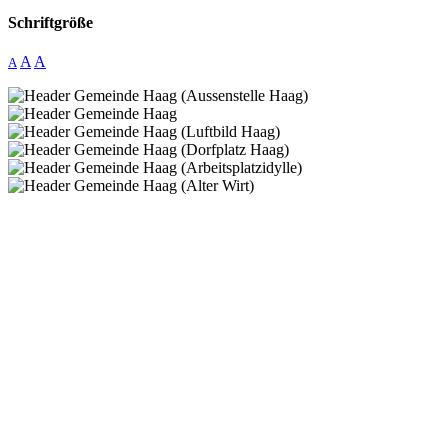
Schriftgröße
A
A
A