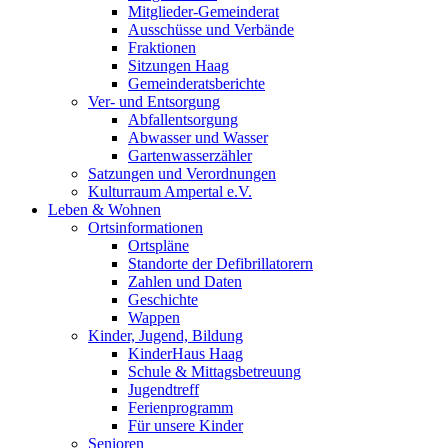
Mitglieder-Gemeinderat
Ausschüsse und Verbände
Fraktionen
Sitzungen Haag
Gemeinderatsberichte
Ver- und Entsorgung
Abfallentsorgung
Abwasser und Wasser
Gartenwasserzähler
Satzungen und Verordnungen
Kulturraum Ampertal e.V.
Leben & Wohnen
Ortsinformationen
Ortspläne
Standorte der Defibrillatorern
Zahlen und Daten
Geschichte
Wappen
Kinder, Jugend, Bildung
KinderHaus Haag
Schule & Mittagsbetreuung
Jugendtreff
Ferienprogramm
Für unsere Kinder
Senioren