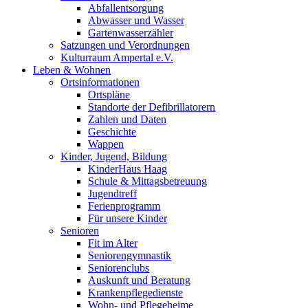
Abfallentsorgung
Abwasser und Wasser
Gartenwasserzähler
Satzungen und Verordnungen
Kulturraum Ampertal e.V.
Leben & Wohnen
Ortsinformationen
Ortspläne
Standorte der Defibrillatorern
Zahlen und Daten
Geschichte
Wappen
Kinder, Jugend, Bildung
KinderHaus Haag
Schule & Mittagsbetreuung
Jugendtreff
Ferienprogramm
Für unsere Kinder
Senioren
Fit im Alter
Seniorengymnastik
Seniorenclubs
Auskunft und Beratung
Krankenpflegedienste
Wohn- und Pflegeheime