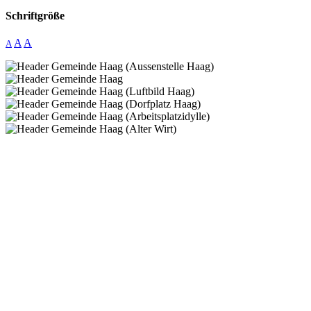
Schriftgröße
A
A
A