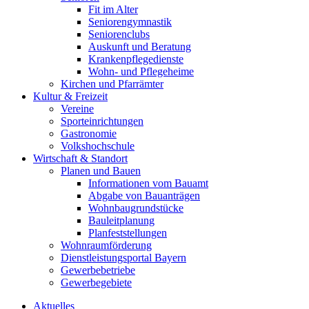
Fit im Alter
Seniorengymnastik
Seniorenclubs
Auskunft und Beratung
Krankenpflegedienste
Wohn- und Pflegeheime
Kirchen und Pfarrämter
Kultur & Freizeit
Vereine
Sporteinrichtungen
Gastronomie
Volkshochschule
Wirtschaft & Standort
Planen und Bauen
Informationen vom Bauamt
Abgabe von Bauanträgen
Wohnbaugrundstücke
Bauleitplanung
Planfeststellungen
Wohnraumförderung
Dienstleistungsportal Bayern
Gewerbebetriebe
Gewerbegebiete
Aktuelles