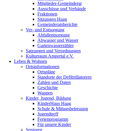
Mitglieder-Gemeinderat
Ausschüsse und Verbände
Fraktionen
Sitzungen Haag
Gemeinderatsberichte
Ver- und Entsorgung
Abfallentsorgung
Abwasser und Wasser
Gartenwasserzähler
Satzungen und Verordnungen
Kulturraum Ampertal e.V.
Leben & Wohnen
Ortsinformationen
Ortspläne
Standorte der Defibrillatorern
Zahlen und Daten
Geschichte
Wappen
Kinder, Jugend, Bildung
KinderHaus Haag
Schule & Mittagsbetreuung
Jugendtreff
Ferienprogramm
Für unsere Kinder
Senioren