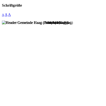
Schriftgröße
A
A
A