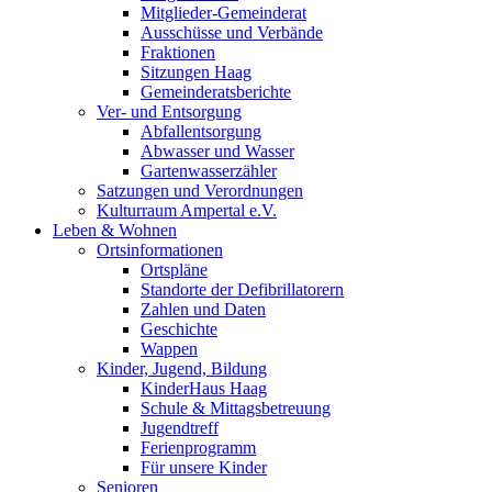
Mitglieder-Gemeinderat
Ausschüsse und Verbände
Fraktionen
Sitzungen Haag
Gemeinderatsberichte
Ver- und Entsorgung
Abfallentsorgung
Abwasser und Wasser
Gartenwasserzähler
Satzungen und Verordnungen
Kulturraum Ampertal e.V.
Leben & Wohnen
Ortsinformationen
Ortspläne
Standorte der Defibrillatorern
Zahlen und Daten
Geschichte
Wappen
Kinder, Jugend, Bildung
KinderHaus Haag
Schule & Mittagsbetreuung
Jugendtreff
Ferienprogramm
Für unsere Kinder
Senioren