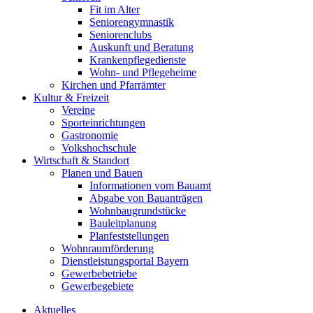
Fit im Alter
Seniorengymnastik
Seniorenclubs
Auskunft und Beratung
Krankenpflegedienste
Wohn- und Pflegeheime
Kirchen und Pfarrämter
Kultur & Freizeit
Vereine
Sporteinrichtungen
Gastronomie
Volkshochschule
Wirtschaft & Standort
Planen und Bauen
Informationen vom Bauamt
Abgabe von Bauanträgen
Wohnbaugrundstücke
Bauleitplanung
Planfeststellungen
Wohnraumförderung
Dienstleistungsportal Bayern
Gewerbebetriebe
Gewerbegebiete
Aktuelles