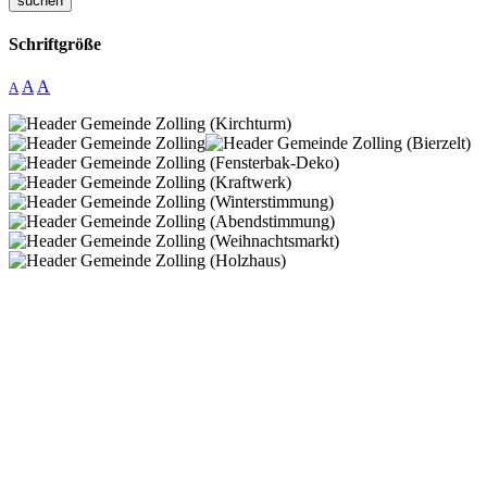
suchen
Schriftgröße
A
A
A