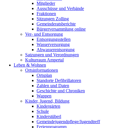
Mitglieder
Ausschüsse und Verbände
Fraktionen
Sitzungen Zolling
Gemeinderatsberichte
Bürgerversammlung online
Ver- und Entsorgung
Entsorgungsstellen
Wasserversorgung
Abwasserentsorgung
Satzungen und Verordnungen
Kulturraum Ampertal
Leben & Wohnen
Ortsinformationen
Ortsplan
Standorte Defibrillatoren
Zahlen und Daten
Geschichte und Chroniken
Wappen
Kinder, Jugend, Bildung
Kindergärten
Schule
Kinderstüberl
Gemeindejugendpflege/Jugendtreff
Ferienprogramm