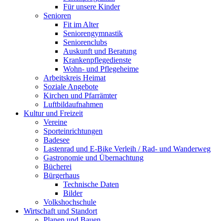
Für unsere Kinder
Senioren
Fit im Alter
Seniorengymnastik
Seniorenclubs
Auskunft und Beratung
Krankenpflegedienste
Wohn- und Pflegeheime
Arbeitskreis Heimat
Soziale Angebote
Kirchen und Pfarrämter
Luftbildaufnahmen
Kultur und Freizeit
Vereine
Sporteinrichtungen
Badesee
Lastenrad und E-Bike Verleih / Rad- und Wanderweg
Gastronomie und Übernachtung
Bücherei
Bürgerhaus
Technische Daten
Bilder
Volkshochschule
Wirtschaft und Standort
Planen und Bauen