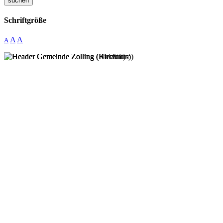
suchen
Schriftgröße
A
A
A