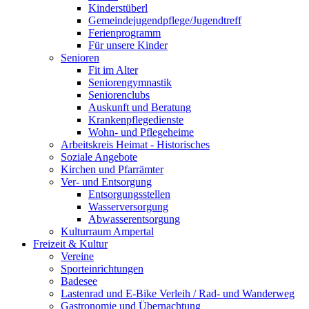
Kinderstüberl
Gemeindejugendpflege/Jugendtreff
Ferienprogramm
Für unsere Kinder
Senioren
Fit im Alter
Seniorengymnastik
Seniorenclubs
Auskunft und Beratung
Krankenpflegedienste
Wohn- und Pflegeheime
Arbeitskreis Heimat - Historisches
Soziale Angebote
Kirchen und Pfarrämter
Ver- und Entsorgung
Entsorgungsstellen
Wasserversorgung
Abwasserentsorgung
Kulturraum Ampertal
Freizeit & Kultur
Vereine
Sporteinrichtungen
Badesee
Lastenrad und E-Bike Verleih / Rad- und Wanderweg
Gastronomie und Übernachtung