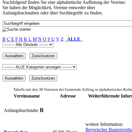
Nachfolgend finden Sie eine alphabetische Auflistung der Vereine:
Sie haben die Möglichkeit, Vereine entweder über
Anfangsbuchstaben oder über Suchbegriffe zu finden.
B
C
E
F
H
K
L
M
N
O
S
U
V
Z
ALLE
Tabelle mit den 38 Vereinen der Gemeinde Zolling in alphabetischer Reih
Vereinsname
Adresse
Weiterführende Info
B
Anfangsbuchstabe
weitere Information:
Bayerischer Bauernverba