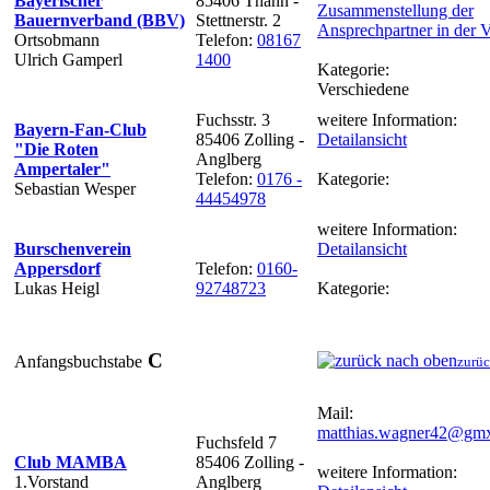
Bayerischer
85406 Thann -
Zusammenstellung der
Bauernverband (BBV)
Stettnerstr. 2
Ansprechpartner in der 
Ortsobmann
Telefon:
08167
Ulrich Gamperl
1400
Kategorie:
Verschiedene
Fuchsstr. 3
weitere Information:
Bayern-Fan-Club
85406 Zolling -
Detailansicht
"Die Roten
Anglberg
Ampertaler"
Telefon:
0176 -
Kategorie:
Sebastian Wesper
44454978
weitere Information:
Burschenverein
Detailansicht
Appersdorf
Telefon:
0160-
Lukas Heigl
92748723
Kategorie:
C
Anfangsbuchstabe
zurüc
Mail:
matthias.wagner42@gmx
Fuchsfeld 7
Club MAMBA
85406 Zolling -
weitere Information:
1.Vorstand
Anglberg