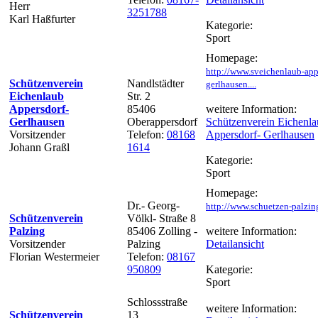
Herr
3251788
Karl Haßfurter
Kategorie:
Sport
Homepage:
http://www.sveichenlaub-app
Schützenverein
Nandlstädter
gerlhausen....
Eichenlaub
Str. 2
Appersdorf-
85406
weitere Information:
Gerlhausen
Oberappersdorf
Schützenverein Eichenl
Vorsitzender
Telefon:
08168
Appersdorf- Gerlhausen
Johann Graßl
1614
Kategorie:
Sport
Homepage:
Dr.- Georg-
http://www.schuetzen-palzin
Schützenverein
Völkl- Straße 8
Palzing
85406 Zolling -
weitere Information:
Vorsitzender
Palzing
Detailansicht
Florian Westermeier
Telefon:
08167
950809
Kategorie:
Sport
Schlossstraße
weitere Information:
Schützenverein
13