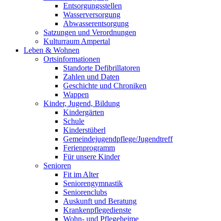
Entsorgungsstellen
Wasserversorgung
Abwasserentsorgung
Satzungen und Verordnungen
Kulturraum Ampertal
Leben & Wohnen
Ortsinformationen
Standorte Defibrillatoren
Zahlen und Daten
Geschichte und Chroniken
Wappen
Kinder, Jugend, Bildung
Kindergärten
Schule
Kinderstüberl
Gemeindejugendpflege/Jugendtreff
Ferienprogramm
Für unsere Kinder
Senioren
Fit im Alter
Seniorengymnastik
Seniorenclubs
Auskunft und Beratung
Krankenpflegedienste
Wohn- und Pflegeheime