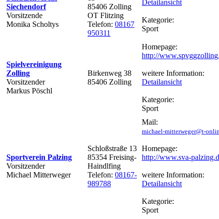
Detailansicht
Siechendorf
85406 Zolling
Vorsitzende
OT Flitzing
Kategorie:
Monika Scholtys
Telefon:
08167
Sport
950311
Homepage:
http://www.spvggzolling
Spielvereinigung
Zolling
Birkenweg 38
weitere Information:
Vorsitzender
85406 Zolling
Detailansicht
Markus Pöschl
Kategorie:
Sport
Mail:
michael-mitterweger@t-onli
Schloßstraße 13
Homepage:
Sportverein Palzing
85354 Freising-
http://www.sva-palzing.
Vorsitzender
Haindlfing
Michael Mitterweger
Telefon:
08167-
weitere Information:
989788
Detailansicht
Kategorie:
Sport