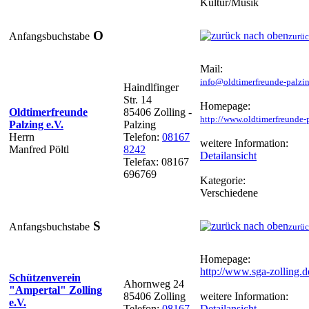
Kultur/Musik
O
Anfangsbuchstabe
zurüc
Mail:
info@oldtimerfreunde-palzi
Haindlfinger
Str. 14
Homepage:
Oldtimerfreunde
85406 Zolling -
http://www.oldtimerfreunde-
Palzing e.V.
Palzing
Herrn
Telefon:
08167
weitere Information:
Manfred Pöltl
8242
Detailansicht
Telefax: 08167
696769
Kategorie:
Verschiedene
S
Anfangsbuchstabe
zurüc
Homepage:
http://www.sga-zolling.d
Schützenverein
Ahornweg 24
"Ampertal" Zolling
85406 Zolling
weitere Information:
e.V.
Telefon:
08167-
Detailansicht