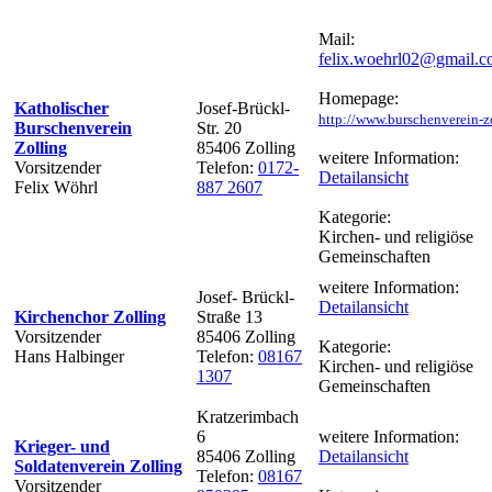
Mail:
felix.woehrl02@gmail.
Homepage:
Katholischer
Josef-Brückl-
http://www.burschenverein-z
Burschenverein
Str. 20
Zolling
85406 Zolling
weitere Information:
Vorsitzender
Telefon:
0172-
Detailansicht
Felix Wöhrl
887 2607
Kategorie:
Kirchen- und religiöse
Gemeinschaften
weitere Information:
Josef- Brückl-
Detailansicht
Kirchenchor Zolling
Straße 13
Vorsitzender
85406 Zolling
Kategorie:
Hans Halbinger
Telefon:
08167
Kirchen- und religiöse
1307
Gemeinschaften
Kratzerimbach
6
weitere Information:
Krieger- und
85406 Zolling
Detailansicht
Soldatenverein Zolling
Telefon:
08167
Vorsitzender