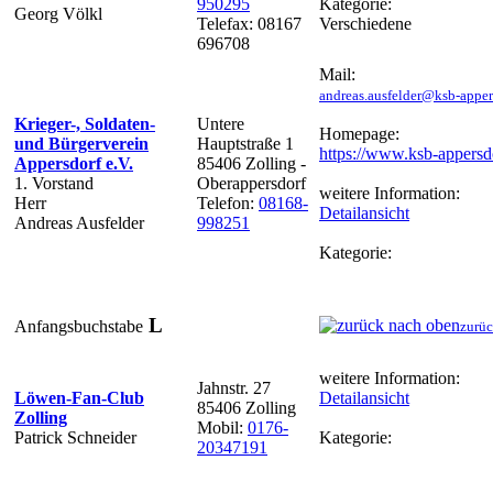
950295
Kategorie:
Georg Völkl
Telefax: 08167
Verschiedene
696708
Mail:
andreas.ausfelder@ksb-apper
Krieger-, Soldaten-
Untere
Homepage:
und Bürgerverein
Hauptstraße 1
https://www.ksb-appersd
Appersdorf e.V.
85406 Zolling -
1. Vorstand
Oberappersdorf
weitere Information:
Herr
Telefon:
08168-
Detailansicht
Andreas Ausfelder
998251
Kategorie:
L
Anfangsbuchstabe
zurüc
weitere Information:
Jahnstr. 27
Löwen-Fan-Club
Detailansicht
85406 Zolling
Zolling
Mobil:
0176-
Patrick Schneider
Kategorie:
20347191