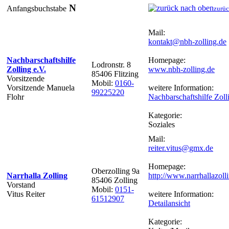
N
Anfangsbuchstabe
zurüc
Mail:
kontakt@nbh-zolling.de
Nachbarschaftshilfe
Homepage:
Lodronstr. 8
Zolling e.V.
www.nbh-zolling.de
85406 Flitzing
Vorsitzende
Mobil:
0160-
Vorsitzende Manuela
weitere Information:
99225220
Flohr
Nachbarschaftshilfe Zoll
Kategorie:
Soziales
Mail:
reiter.vitus@gmx.de
Homepage:
Oberzolling 9a
Narrhalla Zolling
http://www.narrhallazoll
85406 Zolling
Vorstand
Mobil:
0151-
Vitus Reiter
weitere Information:
61512907
Detailansicht
Kategorie: