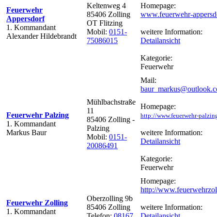
Keltenweg 4
Homepage:
Feuerwehr
85406 Zolling
www.feuerwehr-appersd
Appersdorf
OT Flitzing
1. Kommandant
Mobil:
0151-
weitere Information:
Alexander Hildebrandt
75086015
Detailansicht
Kategorie:
Feuerwehr
Mail:
baur_markus@outlook.
Mühlbachstraße
Homepage:
11
Feuerwehr Palzing
http://www.feuerwehr-palzin
85406 Zolling -
1. Kommandant
Palzing
Markus Baur
weitere Information:
Mobil:
0151-
Detailansicht
20086491
Kategorie:
Feuerwehr
Homepage:
http://www.feuerwehrzol
Oberzolling 9b
Feuerwehr Zolling
85406 Zolling
weitere Information:
1. Kommandant
Telefon:
08167
Detailansicht