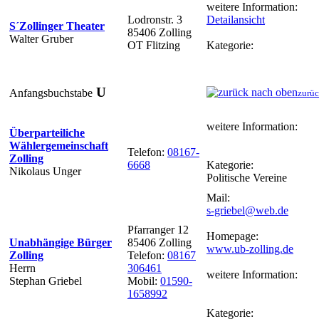
weitere Information:
Lodronstr. 3
Detailansicht
S´Zollinger Theater
85406 Zolling
Walter Gruber
OT Flitzing
Kategorie:
U
Anfangsbuchstabe
zurüc
weitere Information:
Überparteiliche
Wählergemeinschaft
Telefon:
08167-
Zolling
6668
Kategorie:
Nikolaus Unger
Politische Vereine
Mail:
s-griebel@web.de
Pfarranger 12
Homepage:
Unabhängige Bürger
85406 Zolling
www.ub-zolling.de
Zolling
Telefon:
08167
Herrn
306461
weitere Information:
Stephan Griebel
Mobil:
01590-
1658992
Kategorie: