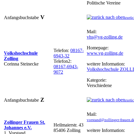
Politische Vereine
V
Anfangsbuchstabe
zurüc
Mail:
vhs@vg-zolling.de
Homepage:
Telefon:
08167-
Volkshochschule
www.vg-zolling.de
6943-32
Zolling
Telefon2:
Corinna Steinecke
weitere Information:
08167-6943-
Volkshochschule ZOL
9072
Kategorie:
Verschiedene
Z
Anfangsbuchstabe
zurüc
Mail:
vorstand@zollinger-frauen.d
Zollinger Frauen St.
Heilmaierstr. 43
Johannes e.V.
85406 Zolling
weitere Information:
1. Vorstand