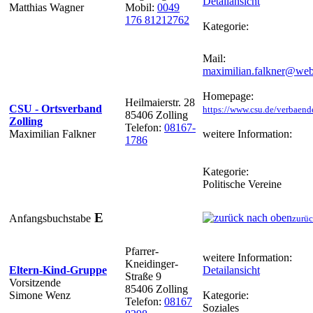
Detailansicht
Matthias Wagner
Mobil:
0049
176 81212762
Kategorie:
Mail:
maximilian.falkner@web
Homepage:
Heilmaierstr. 28
CSU - Ortsverband
https://www.csu.de/verbaend
85406 Zolling
Zolling
Telefon:
08167-
Maximilian Falkner
weitere Information:
1786
Kategorie:
Politische Vereine
E
Anfangsbuchstabe
zurüc
Pfarrer-
weitere Information:
Kneidinger-
Eltern-Kind-Gruppe
Detailansicht
Straße 9
Vorsitzende
85406 Zolling
Simone Wenz
Kategorie:
Telefon:
08167
Soziales