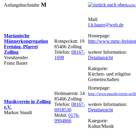
M
Anfangsbuchstabe
zurüc
Mail:
f.h.bauer@web.de
Marianische
Homepage:
Männerkongregation
Rotnpeckstr. 19
http://www.mmc-freising
Freising, Pfarrei
85406 Zolling
Zolling
Telefon:
08167-
weitere Information:
Vorsitzender
1698
Detailansicht
Franz Bauer
Kategorie:
Kirchen- und religiöse
Gemeinschaften
Homepage:
Heilmaierstr. 14
http://www.musikverein-zoll
85406 Zolling
Musikverein in Zolling
Telefon:
08167-
weitere Information:
e.V.
6918530
Detailansicht
Markus Staudt
Mobil:
0176-
9994866
Kategorie:
Kultur/Musik