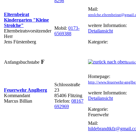
8298
Mail:
Elternbeirat
strolche.elternbeirat@gmail
Kindergarten "Kleine
Strolche"
weitere Information:
Mobil:
0173-
Elternbeiratsvorsitzender
Detailansicht
6569388
Herr
Jens Fürstenberg
Kategorie:
F
Anfangsbuchstabe
zurüc
Homepage:
http://www.feuerwehr-anglbe
Schlossstraße
Feuerwehr Anglberg
23
weitere Information:
Kommandant
85406 Flitzing
Detailansicht
Marcus Billian
Telefon:
08167
692969
Kategorie:
Feuerwehr
Mail:
hildebrandtkfz@gmail.c