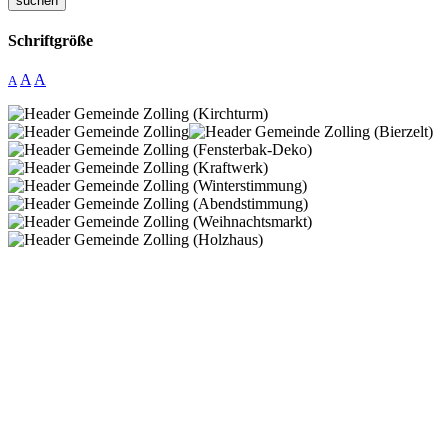
suchen
Schriftgröße
A
A
A