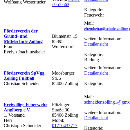
Wolfgang Westermeier
/ 957 663
Kategorie:
Feuerwehr
Mail:
elternbeirat@schule-zolling.
Förderverein der
Grund- und
Blumenstr. 15
weitere Information:
Mittelschule Zolling
85395
Detailansicht
Frau
Wolfersdorf
Evelyn Joachimsthaler
Kategorie:
Bildung
weitere Information:
Förderverein SpVgg
Moosburger
Detailansicht
Zolling Fußball
Str. 2
Christian Schneider
85406 Zolling
Kategorie:
Mail:
schneider.zolling1@gmx
Freiwillige Feuerwehr
Flitzinger
Anglberg e.V.
Straße 30
weitere Information:
1. Vorstand
85406 Zolling
Detailansicht
Herr
Mobil:
Christoph Schneider
01716437717
Kategorie: