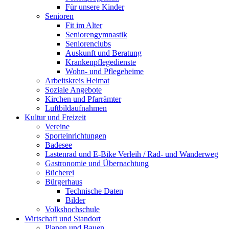
Für unsere Kinder
Senioren
Fit im Alter
Seniorengymnastik
Seniorenclubs
Auskunft und Beratung
Krankenpflegedienste
Wohn- und Pflegeheime
Arbeitskreis Heimat
Soziale Angebote
Kirchen und Pfarrämter
Luftbildaufnahmen
Kultur und Freizeit
Vereine
Sporteinrichtungen
Badesee
Lastenrad und E-Bike Verleih / Rad- und Wanderweg
Gastronomie und Übernachtung
Bücherei
Bürgerhaus
Technische Daten
Bilder
Volkshochschule
Wirtschaft und Standort
Planen und Bauen