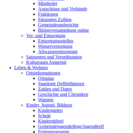
Mitglieder
Ausschüsse und Verbände
Fraktionen
Sitzungen Zolling
Gemeinderatsberichte
Bürgerversammlung online
Ver- und Entsorgung
Entsorgungsstellen
Wasserversorgung
Abwasserentsorgung
Satzungen und Verordnungen
Kulturraum Ampertal
Leben & Wohnen
Ortsinformationen
Ortsplan
Standorte Defibrillatoren
Zahlen und Daten
Geschichte und Chroniken
Wappen
Kinder, Jugend, Bildung
Kindergärten
Schule
Kinderstüberl
Gemeindejugendpflege/Jugendtreff
Ferienprogramm