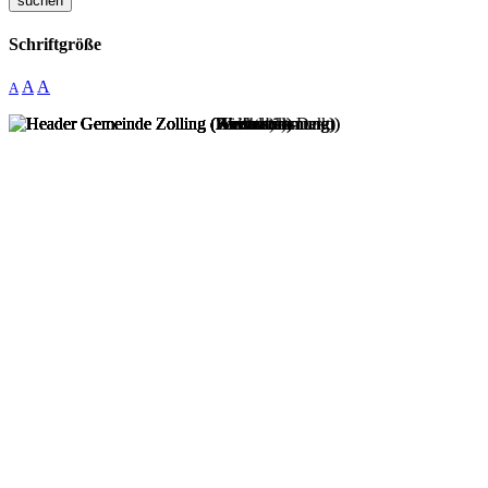
suchen
Schriftgröße
A
A
A