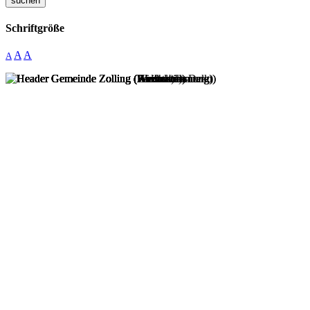
suchen
Schriftgröße
A
A
A