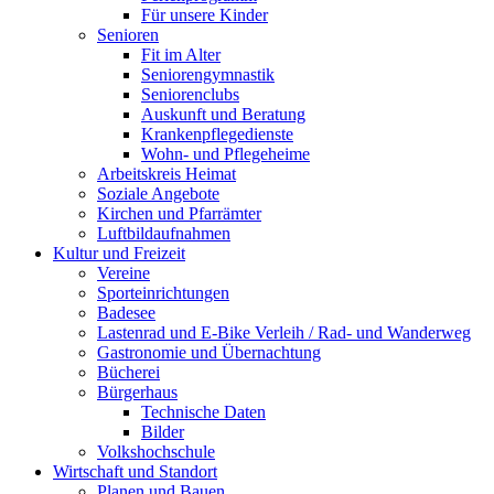
Für unsere Kinder
Senioren
Fit im Alter
Seniorengymnastik
Seniorenclubs
Auskunft und Beratung
Krankenpflegedienste
Wohn- und Pflegeheime
Arbeitskreis Heimat
Soziale Angebote
Kirchen und Pfarrämter
Luftbildaufnahmen
Kultur und Freizeit
Vereine
Sporteinrichtungen
Badesee
Lastenrad und E-Bike Verleih / Rad- und Wanderweg
Gastronomie und Übernachtung
Bücherei
Bürgerhaus
Technische Daten
Bilder
Volkshochschule
Wirtschaft und Standort
Planen und Bauen