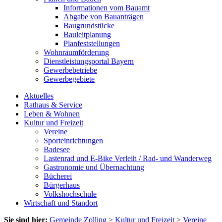
Informationen vom Bauamt
Abgabe von Bauanträgen
Baugrundstücke
Bauleitplanung
Planfeststellungen
Wohnraumförderung
Dienstleistungsportal Bayern
Gewerbebetriebe
Gewerbegebiete
Aktuelles
Rathaus & Service
Leben & Wohnen
Kultur und Freizeit
Vereine
Sporteinrichtungen
Badesee
Lastenrad und E-Bike Verleih / Rad- und Wanderweg
Gastronomie und Übernachtung
Bücherei
Bürgerhaus
Volkshochschule
Wirtschaft und Standort
Sie sind hier:
Gemeinde Zolling
>
Kultur und Freizeit
>
Vereine