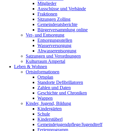
Mitglieder
Ausschüsse und Verbände
Fraktionen
Sitzungen Zolling
Gemeinderatsberichte
Bürgerversammlung online
Ver- und Entsorgung
Entsorgungsstellen
Wasserversorgung
Abwasserentsorgung
Satzungen und Verordnungen
Kulturraum Ampertal
Leben & Wohnen
Ortsinformationen
Ortsplan
Standorte Defibrillatoren
Zahlen und Daten
Geschichte und Chroniken
Wappen
Kinder, Jugend, Bildung
Kindergärten
Schule
Kinderstüberl
Gemeindejugendpflege/Jugendtreff
Ferienprogramm