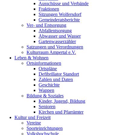
Ausschüsse und Verbände
Fraktionen
Sitzungen Wolfersdorf
Gemeinderatsberichte
Ver- und Entsorgung
Abfallentsorgung
Abwasser und Wasser
Gartenwasserzähler
Satzungen und Verordnungen
Kulturraum Ampertal e.V.
Leben & Wohnen
Ortsinformationen
Ortspläne
Defibrillator Standort
Zahlen und Daten
Geschichte
Wappen
Bildung & Soziales
Kinder, Jugend, Bildung
Senioren
Kirchen und Pfarrämter
Kultur und Freizeit
Vereine
Sporteinrichtungen
Volkshochschule