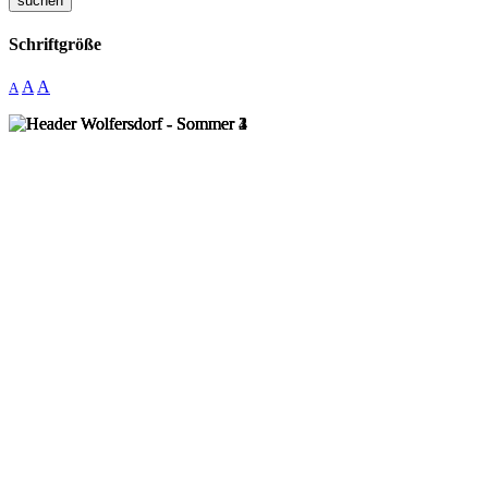
suchen
Schriftgröße
A
A
A