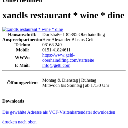
xandls restaurant * wine * dine
Hausanschrift:
Dorfstraße 1
85395
Oberhaindfing
Ansprechpartner/in:
Herr Alexander Blasius Geltl
Telefon:
08168 249
Mobil:
0151 41824611
https://www.geltl-
WWW:
oberhaindlfing.com/startseite
E-Mail:
info@geltl.com
Montag & Dienstag | Ruhetag
Öffnungszeiten:
Mittwoch bis Sonntag | ab 17:30 Uhr
Downloads
Die gewählte Adresse als VCF-Visitenkartendatei downloaden
drucken
nach oben