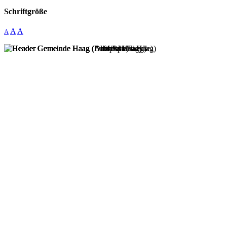
Schriftgröße
A
A
A