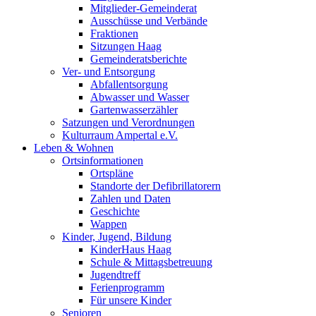
Mitglieder-Gemeinderat
Ausschüsse und Verbände
Fraktionen
Sitzungen Haag
Gemeinderatsberichte
Ver- und Entsorgung
Abfallentsorgung
Abwasser und Wasser
Gartenwasserzähler
Satzungen und Verordnungen
Kulturraum Ampertal e.V.
Leben & Wohnen
Ortsinformationen
Ortspläne
Standorte der Defibrillatorern
Zahlen und Daten
Geschichte
Wappen
Kinder, Jugend, Bildung
KinderHaus Haag
Schule & Mittagsbetreuung
Jugendtreff
Ferienprogramm
Für unsere Kinder
Senioren