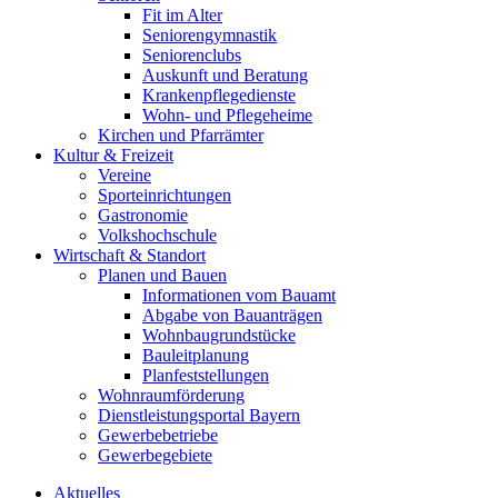
Fit im Alter
Seniorengymnastik
Seniorenclubs
Auskunft und Beratung
Krankenpflegedienste
Wohn- und Pflegeheime
Kirchen und Pfarrämter
Kultur & Freizeit
Vereine
Sporteinrichtungen
Gastronomie
Volkshochschule
Wirtschaft & Standort
Planen und Bauen
Informationen vom Bauamt
Abgabe von Bauanträgen
Wohnbaugrundstücke
Bauleitplanung
Planfeststellungen
Wohnraumförderung
Dienstleistungsportal Bayern
Gewerbebetriebe
Gewerbegebiete
Aktuelles