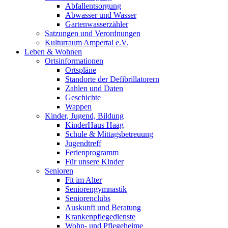
Abfallentsorgung
Abwasser und Wasser
Gartenwasserzähler
Satzungen und Verordnungen
Kulturraum Ampertal e.V.
Leben & Wohnen
Ortsinformationen
Ortspläne
Standorte der Defibrillatorern
Zahlen und Daten
Geschichte
Wappen
Kinder, Jugend, Bildung
KinderHaus Haag
Schule & Mittagsbetreuung
Jugendtreff
Ferienprogramm
Für unsere Kinder
Senioren
Fit im Alter
Seniorengymnastik
Seniorenclubs
Auskunft und Beratung
Krankenpflegedienste
Wohn- und Pflegeheime