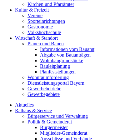
Kirchen und Pfarrämter
Kultur & Freizeit
Vereine
Sporteinrichtungen
Gastronomie
Volkshochschule
Wirtschaft & Standort
Planen und Bauen
Informationen vom Bauamt
Abgabe von Bauanträgen
Wohnbaugrundstücke
Bauleitplanung
Planfeststellungen
Wohnraumförderung
Dienstleistungsportal Bayern
Gewerbebetriebe
Gewerbegebiete
Aktuelles
Rathaus & Service
Bürgerservice und Verwaltung
Politik & Gemeinderat
Bürgermeister
Mitglieder-Gemeinderat
Ausschüsse und Verbände