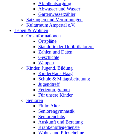
Abfallentsorgung
Abwasser und Wasser
Gartenwasserzähler
Satzungen und Verordnungen
Kulturraum Ampertal e.V.
Leben & Wohnen
Ortsinformationen
Ortspläne
Standorte der Defibrillatorern
Zahlen und Daten
Geschichte
Wappen
Kinder, Jugend, Bildung
KinderHaus Haag
Schule & Mittagsbetreuung
Jugendtreff
Ferienprogramm
Für unsere Kinder
Senioren
Fit im Alter
Seniorengymnastik
Seniorenclubs
Auskunft und Beratung
Krankenpflegedienste
Wohn- und Pflegeheime