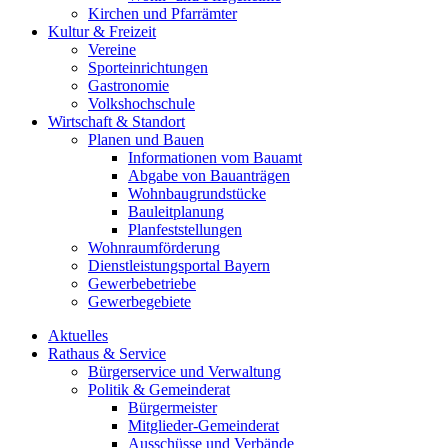
Kirchen und Pfarrämter
Kultur & Freizeit
Vereine
Sporteinrichtungen
Gastronomie
Volkshochschule
Wirtschaft & Standort
Planen und Bauen
Informationen vom Bauamt
Abgabe von Bauanträgen
Wohnbaugrundstücke
Bauleitplanung
Planfeststellungen
Wohnraumförderung
Dienstleistungsportal Bayern
Gewerbebetriebe
Gewerbegebiete
Aktuelles
Rathaus & Service
Bürgerservice und Verwaltung
Politik & Gemeinderat
Bürgermeister
Mitglieder-Gemeinderat
Ausschüsse und Verbände