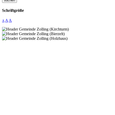
suchen
Schriftgröße
A
A
A