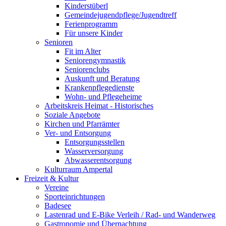
Kinderstüberl
Gemeindejugendpflege/Jugendtreff
Ferienprogramm
Für unsere Kinder
Senioren
Fit im Alter
Seniorengymnastik
Seniorenclubs
Auskunft und Beratung
Krankenpflegedienste
Wohn- und Pflegeheime
Arbeitskreis Heimat - Historisches
Soziale Angebote
Kirchen und Pfarrämter
Ver- und Entsorgung
Entsorgungsstellen
Wasserversorgung
Abwasserentsorgung
Kulturraum Ampertal
Freizeit & Kultur
Vereine
Sporteinrichtungen
Badesee
Lastenrad und E-Bike Verleih / Rad- und Wanderweg
Gastronomie und Übernachtung