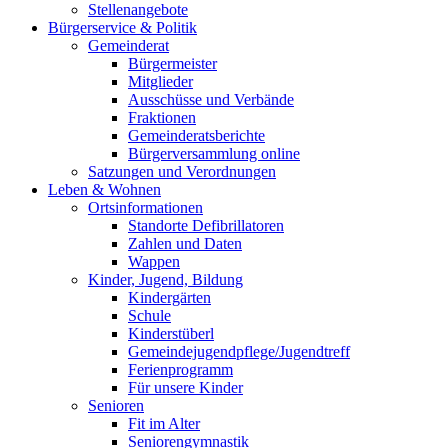
Stellenangebote
Bürgerservice & Politik
Gemeinderat
Bürgermeister
Mitglieder
Ausschüsse und Verbände
Fraktionen
Gemeinderatsberichte
Bürgerversammlung online
Satzungen und Verordnungen
Leben & Wohnen
Ortsinformationen
Standorte Defibrillatoren
Zahlen und Daten
Wappen
Kinder, Jugend, Bildung
Kindergärten
Schule
Kinderstüberl
Gemeindejugendpflege/Jugendtreff
Ferienprogramm
Für unsere Kinder
Senioren
Fit im Alter
Seniorengymnastik