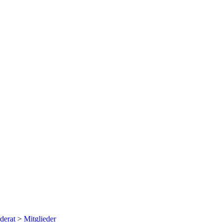
derat
>
Mitglieder