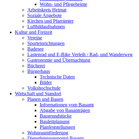
Wohn- und Pflegeheime
Arbeitskreis Heimat
Soziale Angebote
Kirchen und Pfarrämter
Luftbildaufnahmen
Kultur und Freizeit
Vereine
Sporteinrichtungen
Badesee
Lastenrad und E-Bike Verleih / Rad- und Wanderweg
Gastronomie und Übernachtung
Bücherei
Bürgerhaus
Technische Daten
Bilder
Volkshochschule
Wirtschaft und Standort
Planen und Bauen
Informationen vom Bauamt
Abgabe von Bauanträgen
Baugrundstücke
Bauleitplanung
Planfeststellungen
Wohnraumförderung
Dienstleistungsportal Bayern