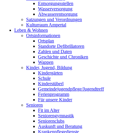
Entsorgungsstellen
Wasserversorgung
Abwasserentsorgung
Satzungen und Verordnungen
Kulturraum Ampertal
Leben & Wohnen
Ortsinformationen
Ortsplan
Standorte Defibrillatoren
Zahlen und Daten
Geschichte und Chroniken
Wappen
Kinder, Jugend, Bildung
Kindergärten
Schule
Kinderstüberl
Gemeindejugendpflege/Jugendtreff
Ferienprogramm
Für unsere Kinder
Senioren
Fit im Alter
Seniorengymnastik
Seniorenclubs
Auskunft und Beratung
Krankenpflegedienste