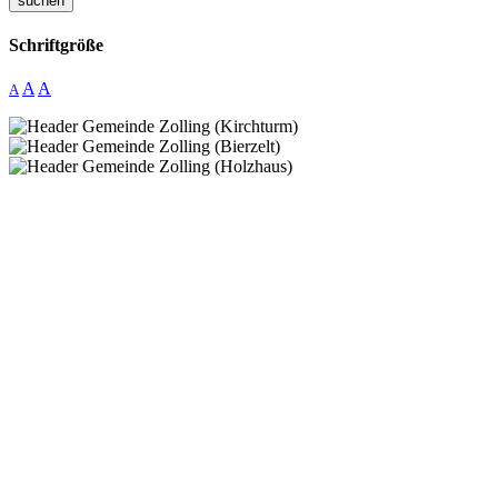
suchen
Schriftgröße
A
A
A