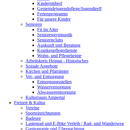
Kinderstüberl
Gemeindejugendpflege/Jugendtreff
Ferienprogramm
Für unsere Kinder
Senioren
Fit im Alter
Seniorengymnastik
Seniorenclubs
Auskunft und Beratung
Krankenpflegedienste
Wohn- und Pflegeheime
Arbeitskreis Heimat - Historisches
Soziale Angebote
Kirchen und Pfarrämter
Ver- und Entsorgung
Entsorgungsstellen
Wasserversorgung
Abwasserentsorgung
Kulturraum Ampertal
Freizeit & Kultur
Vereine
Sporteinrichtungen
Badesee
Lastenrad und E-Bike Verleih / Rad- und Wanderweg
Gastronomie und Übernachtung