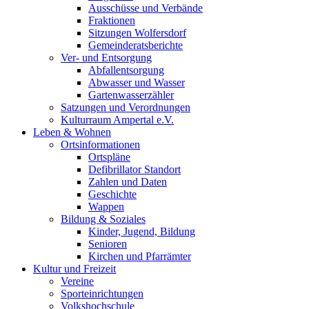
Ausschüsse und Verbände
Fraktionen
Sitzungen Wolfersdorf
Gemeinderatsberichte
Ver- und Entsorgung
Abfallentsorgung
Abwasser und Wasser
Gartenwasserzähler
Satzungen und Verordnungen
Kulturraum Ampertal e.V.
Leben & Wohnen
Ortsinformationen
Ortspläne
Defibrillator Standort
Zahlen und Daten
Geschichte
Wappen
Bildung & Soziales
Kinder, Jugend, Bildung
Senioren
Kirchen und Pfarrämter
Kultur und Freizeit
Vereine
Sporteinrichtungen
Volkshochschule