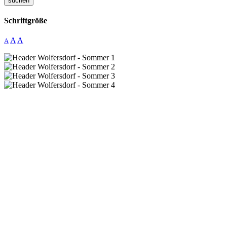
suchen
Schriftgröße
A
A
A