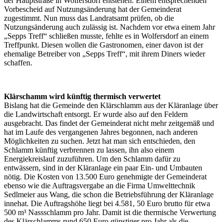
der Hauptstraße in Wolfersdorf entstehen. Einem entsprechenden
Vorbescheid auf Nutzungsänderung hat der Gemeinderat
zugestimmt. Nun muss das Landratsamt prüfen, ob die
Nutzungsänderung auch zulässig ist. Nachdem vor etwa einem Jahr
„Sepps Treff“ schließen musste, fehlte es in Wolfersdorf an einem
Treffpunkt. Diesen wollen die Gastronomen, einer davon ist der
ehemalige Betreiber von „Sepps Treff“, mit ihrem Diners wieder
schaffen.
Klärschamm wird künftig thermisch verwertet
Bislang hat die Gemeinde den Klärschlamm aus der Kläranlage über
die Landwirtschaft entsorgt. Er wurde also auf den Feldern
ausgebracht. Das findet der Gemeinderat nicht mehr zeitgemäß und
hat im Laufe des vergangenen Jahres begonnen, nach anderen
Möglichkeiten zu suchen. Jetzt hat man sich entschieden, den
Schlamm künftig verbrennen zu lassen, ihn also einem
Energiekreislauf zuzuführen. Um den Schlamm dafür zu
entwässern, sind in der Kläranlage ein paar Ein- und Umbauten
nötig. Die Kosten von 13.500 Euro genehmigte der Gemeinderat
ebenso wie die Auftragsvergabe an die Firma Umwelttechnik
Sedlmeier aus Wang, die schon die Betriebsführung der Kläranlage
innehat. Die Auftragshöhe liegt bei 4.581, 50 Euro brutto für etwa
500 m³ Nassschlamm pro Jahr. Damit ist die thermische Verwertung
des Klärschlamms rund 650 Euro günstiger pro Jahr als die