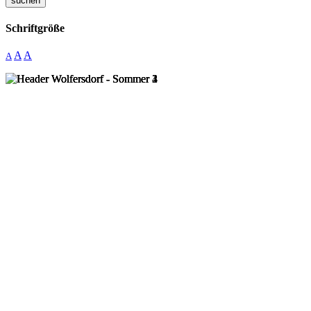
suchen
Schriftgröße
A
A
A