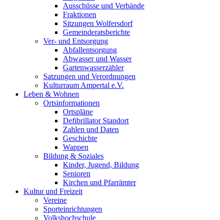
Ausschüsse und Verbände
Fraktionen
Sitzungen Wolfersdorf
Gemeinderatsberichte
Ver- und Entsorgung
Abfallentsorgung
Abwasser und Wasser
Gartenwasserzähler
Satzungen und Verordnungen
Kulturraum Ampertal e.V.
Leben & Wohnen
Ortsinformationen
Ortspläne
Defibrillator Standort
Zahlen und Daten
Geschichte
Wappen
Bildung & Soziales
Kinder, Jugend, Bildung
Senioren
Kirchen und Pfarrämter
Kultur und Freizeit
Vereine
Sporteinrichtungen
Volkshochschule