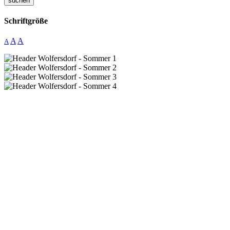
suchen
Schriftgröße
A
A
A