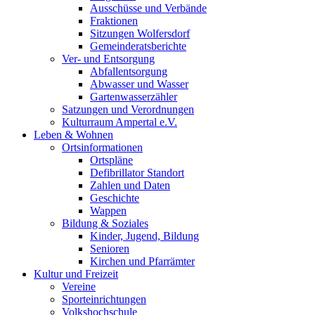
Ausschüsse und Verbände
Fraktionen
Sitzungen Wolfersdorf
Gemeinderatsberichte
Ver- und Entsorgung
Abfallentsorgung
Abwasser und Wasser
Gartenwasserzähler
Satzungen und Verordnungen
Kulturraum Ampertal e.V.
Leben & Wohnen
Ortsinformationen
Ortspläne
Defibrillator Standort
Zahlen und Daten
Geschichte
Wappen
Bildung & Soziales
Kinder, Jugend, Bildung
Senioren
Kirchen und Pfarrämter
Kultur und Freizeit
Vereine
Sporteinrichtungen
Volkshochschule