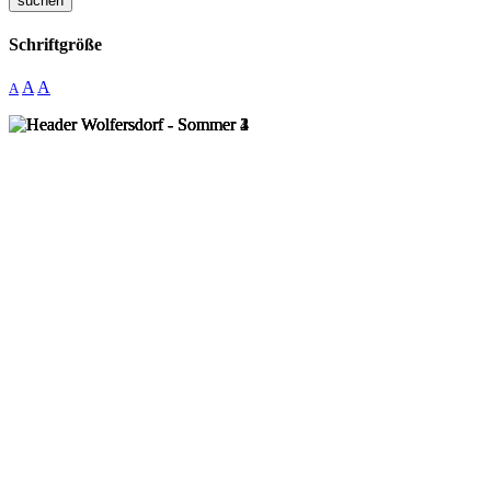
suchen
Schriftgröße
A
A
A