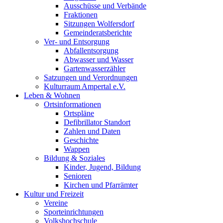
Ausschüsse und Verbände
Fraktionen
Sitzungen Wolfersdorf
Gemeinderatsberichte
Ver- und Entsorgung
Abfallentsorgung
Abwasser und Wasser
Gartenwasserzähler
Satzungen und Verordnungen
Kulturraum Ampertal e.V.
Leben & Wohnen
Ortsinformationen
Ortspläne
Defibrillator Standort
Zahlen und Daten
Geschichte
Wappen
Bildung & Soziales
Kinder, Jugend, Bildung
Senioren
Kirchen und Pfarrämter
Kultur und Freizeit
Vereine
Sporteinrichtungen
Volkshochschule