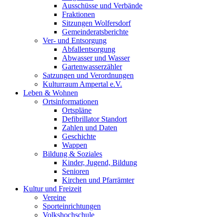
Ausschüsse und Verbände
Fraktionen
Sitzungen Wolfersdorf
Gemeinderatsberichte
Ver- und Entsorgung
Abfallentsorgung
Abwasser und Wasser
Gartenwasserzähler
Satzungen und Verordnungen
Kulturraum Ampertal e.V.
Leben & Wohnen
Ortsinformationen
Ortspläne
Defibrillator Standort
Zahlen und Daten
Geschichte
Wappen
Bildung & Soziales
Kinder, Jugend, Bildung
Senioren
Kirchen und Pfarrämter
Kultur und Freizeit
Vereine
Sporteinrichtungen
Volkshochschule