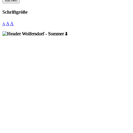
suchen
Schriftgröße
A
A
A