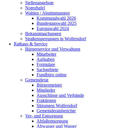
Stellenangebote
Notruftafel
Wahlen / Abstimmungen
Kommunalwahl 2026
Bundestagswahl 2025
Europawahl 2024
Bekanntmachungen
Straßensperrungen in Wolfersdorf
Rathaus & Service
Bürgerservice und Verwaltung
Mitarbeiter
Aufgaben
Formulare
Sachgebiete
Fundbüro online
Gemeinderat
Bürgermeister
Mitglieder
Ausschüsse und Verbände
Fraktionen
Sitzungen Wolfersdorf
Gemeinderatsberichte
Ver- und Entsorgung
Abfallentsorgung
Abwasser und Wasser