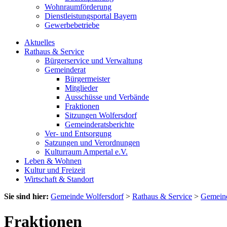
Wohnraumförderung
Dienstleistungsportal Bayern
Gewerbebetriebe
Aktuelles
Rathaus & Service
Bürgerservice und Verwaltung
Gemeinderat
Bürgermeister
Mitglieder
Ausschüsse und Verbände
Fraktionen
Sitzungen Wolfersdorf
Gemeinderatsberichte
Ver- und Entsorgung
Satzungen und Verordnungen
Kulturraum Ampertal e.V.
Leben & Wohnen
Kultur und Freizeit
Wirtschaft & Standort
Sie sind hier:
Gemeinde Wolfersdorf
>
Rathaus & Service
>
Gemeind
Fraktionen