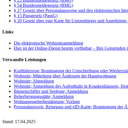
§ 23 Bundesmeldegesetz (BMG)
§ 54 Bundesmeldegesetz (BMG)
§ 27 Gesetz über Personalausweise und den elektronischen Ide
§ 15 Passgesetz (PassG)
§ 20 Gesetz über eine Karte für Unionsbürger und Angehörige 
Links
Die elektronische Wohnsitzanmeldung
Hier ist der Online-Dienst bereits verfügbar – Ihre Gemeinden 
Verwandte Leistungen
Kraftfahrzeug; Beantragung der Umschreibung oder Wiederzul
Wohnsitz; Mitteilung über Änderung der Hauptwohnung
Wohnsitz; Abmeldung
Wohnsitz; Anmeldung des Aufenthalts in Krankenhäusern, Hei
Binnenschiffer und Seeleute; Anmeldung
Beherbergungsstätte; Anmeldung
Wohnungsgeberbestätigung; Vorlage
Personalausweis, Reisepass und eID-Karte; Beantragung der Ä
Stand: 17.04.2025