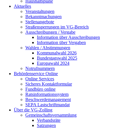
Haushaltspläne
Aktuelles
Veranstaltungen
Bekanntmachungen
Stellenangebote
Straßensperrungen im VG-Bereich
Ausschreibungen / Vergabe
Information über Ausschreibungen
Information über Vergaben
Wahlen / Abstimmungen
Kommunalwahl 2026
Bundestagswahl 2025
Europawahl 2024
Notrufnummern
Behördenservice Online
Online Services
Sicheres Kontaktformular
Fundbüro online
Ratsinformationssystem
Beschwerdemanagement
SEPA Lastschriftmandat
Über die VG-Zolling
Gemeinschaftsversammlung
Verbandsräte
Satzungen