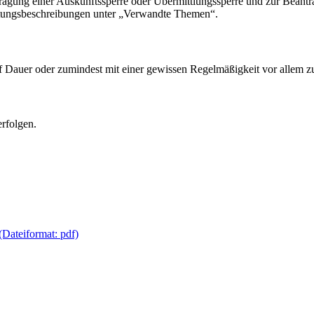
ragung einer Auskunftssperre oder Übermittlungssperre und zur Beant
istungsbeschreibungen unter „Verwandte Themen“.
 Dauer oder zumindest mit einer gewissen Regelmäßigkeit vor allem z
rfolgen.
Dateiformat: pdf)