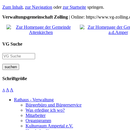
Zum Inhalt
,
zur Navigation
oder
zur Startseite
springen.
Verwaltungsgemeinschaft Zolling
| Online: https://www.vg-zolling.
VG Suche
suchen
Schriftgröße
A
A
A
Rathaus - Verwaltung
Bürgerbüro und Bürgerservice
Was erledige ich wo?
Mitarbeiter
Organigramm
Kulturraum Ampertal e.V.