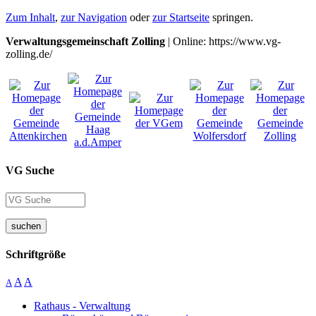
Zum Inhalt
,
zur Navigation
oder
zur Startseite
springen.
Verwaltungsgemeinschaft Zolling
| Online: https://www.vg-
zolling.de/
VG Suche
suchen
Schriftgröße
A
A
A
Rathaus - Verwaltung