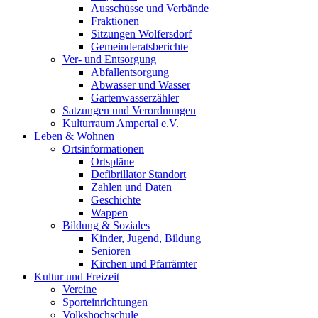
Ausschüsse und Verbände
Fraktionen
Sitzungen Wolfersdorf
Gemeinderatsberichte
Ver- und Entsorgung
Abfallentsorgung
Abwasser und Wasser
Gartenwasserzähler
Satzungen und Verordnungen
Kulturraum Ampertal e.V.
Leben & Wohnen
Ortsinformationen
Ortspläne
Defibrillator Standort
Zahlen und Daten
Geschichte
Wappen
Bildung & Soziales
Kinder, Jugend, Bildung
Senioren
Kirchen und Pfarrämter
Kultur und Freizeit
Vereine
Sporteinrichtungen
Volkshochschule