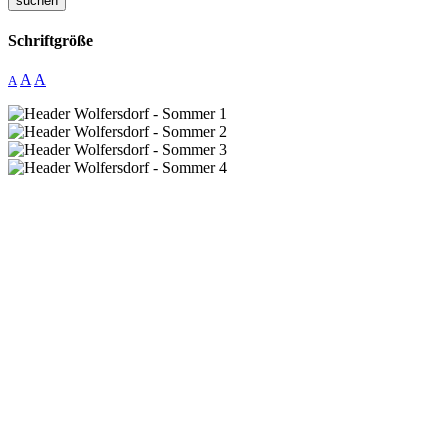
suchen
Schriftgröße
A
A
A