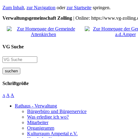
Zum Inhalt
,
zur Navigation
oder
zur Startseite
springen.
Verwaltungsgemeinschaft Zolling
| Online: https://www.vg-zolling.
VG Suche
suchen
Schriftgröße
A
A
A
Rathaus - Verwaltung
Bürgerbüro und Bürgerservice
Was erledige ich wo?
Mitarbeiter
Organigramm
Kulturraum Ampertal e.V.