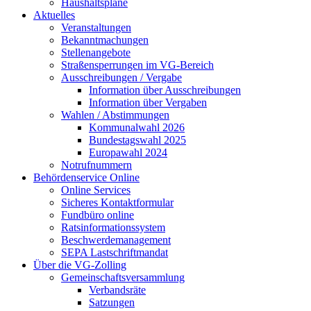
Haushaltspläne
Aktuelles
Veranstaltungen
Bekanntmachungen
Stellenangebote
Straßensperrungen im VG-Bereich
Ausschreibungen / Vergabe
Information über Ausschreibungen
Information über Vergaben
Wahlen / Abstimmungen
Kommunalwahl 2026
Bundestagswahl 2025
Europawahl 2024
Notrufnummern
Behördenservice Online
Online Services
Sicheres Kontaktformular
Fundbüro online
Ratsinformationssystem
Beschwerdemanagement
SEPA Lastschriftmandat
Über die VG-Zolling
Gemeinschaftsversammlung
Verbandsräte
Satzungen