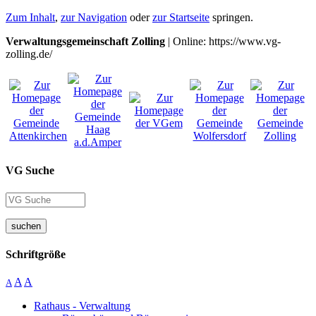
Zum Inhalt
,
zur Navigation
oder
zur Startseite
springen.
Verwaltungsgemeinschaft Zolling
| Online: https://www.vg-
zolling.de/
VG Suche
suchen
Schriftgröße
A
A
A
Rathaus - Verwaltung