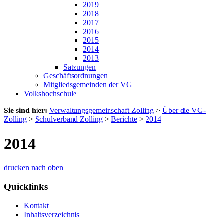
2019
2018
2017
2016
2015
2014
2013
Satzungen
Geschäftsordnungen
Mitgliedsgemeinden der VG
Volkshochschule
Sie sind hier:
Verwaltungsgemeinschaft Zolling
>
Über die VG-
Zolling
>
Schulverband Zolling
>
Berichte
>
2014
2014
drucken
nach oben
Quicklinks
Kontakt
Inhaltsverzeichnis