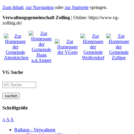
Zum Inhalt
,
zur Navigation
oder
zur Startseite
springen.
Verwaltungsgemeinschaft Zolling
| Online: https://www.vg-
zolling.de/
VG Suche
suchen
Schriftgröße
A
A
A
Rathaus - Verwaltung