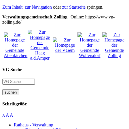
Zum Inhalt
,
zur Navigation
oder
zur Startseite
springen.
Verwaltungsgemeinschaft Zolling
| Online: https://www.vg-
zolling.de/
VG Suche
suchen
Schriftgröße
A
A
A
Rathaus - Verwaltung