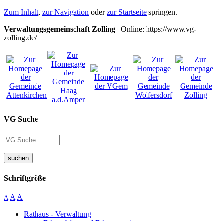
Zum Inhalt
,
zur Navigation
oder
zur Startseite
springen.
Verwaltungsgemeinschaft Zolling
| Online: https://www.vg-
zolling.de/
VG Suche
suchen
Schriftgröße
A
A
A
Rathaus - Verwaltung