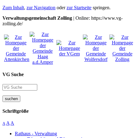
Zum Inhalt
,
zur Navigation
oder
zur Startseite
springen.
Verwaltungsgemeinschaft Zolling
| Online: https://www.vg-
zolling.de/
VG Suche
suchen
Schriftgröße
A
A
A
Rathaus - Verwaltung